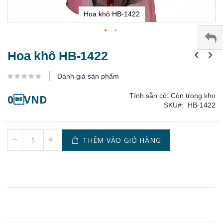
Hoa khô HB-1422
Chuyển
Hoa khô HB-1422
đến
phần
Đánh giá sản phẩm
đầu
của
Tính sẵn có:
Còn trong kho
0VND
thư
SKU
HB-1422
viện
hình
ảnh
THÊM VÀO GIỎ HÀNG