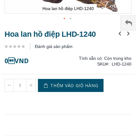
Hoa lan hồ điệp LHD-1240
Chuyển
Hoa lan hồ điệp LHD-1240
đến
phần
Đánh giá sản phẩm
đầu
của
Tính sẵn có:
Còn trong kho
0VND
thư
SKU
LHD-1240
viện
hình
ảnh
THÊM VÀO GIỎ HÀNG