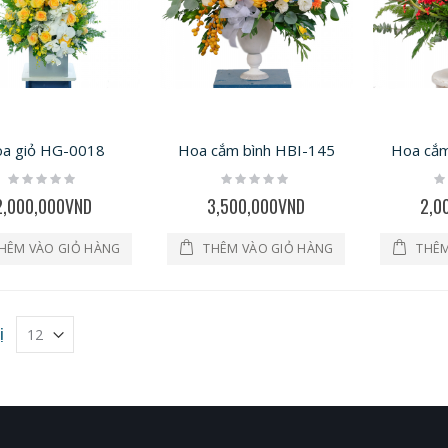
a giỏ HG-0018
Hoa cắm bình HBI-145
Hoa cắm
Rating:
Rating:
Ra
0%
0%
0
2,000,000VND
3,500,000VND
2,0
HÊM VÀO GIỎ HÀNG
THÊM VÀO GIỎ HÀNG
THÊM
ị