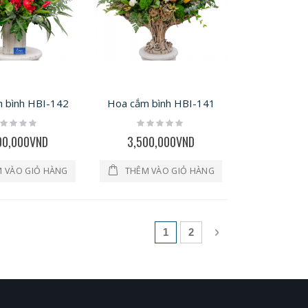
 bình HBI-142
Hoa cắm bình HBI-141
ting:
Rating:
%
0%
00,000VND
3,500,000VND
 VÀO GIỎ HÀNG
THÊM VÀO GIỎ HÀNG
Trang
Bạn đang đọc trang
Trang
Trang
Tiếp theo
1
2