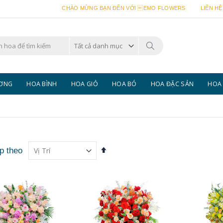
CHÀO MỪNG BẠN ĐẾN VỚI EMO FLOWERS
LIÊN HỆ
Tìm
kiếm
ƯƠNG
HOA BÌNH
HOA GIỎ
HOA BÓ
HOA ĐẶC SẢN
HOA 
Thiết
p theo
lập
theo
hướng
giảm
dần