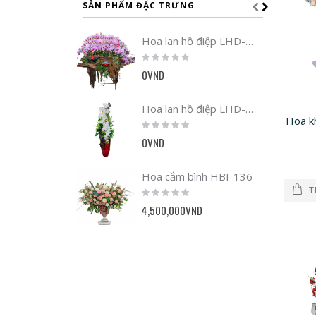
SẢN PHẨM ĐẶC TRƯNG
Hoa lan hồ điệp LHD-1662
Rating:
0%
0VND
Hoa lan hồ điệp LHD-1230
Rating:
0%
0VND
Hoa cắm bình HBI-136
T
Rating:
0%
4,500,000VND