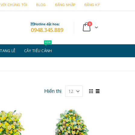
 VỚI CHÚNG TÔI
BLOG
ĐĂNG NHẬP
ĐĂNG KÝ
sản
Hotline đặt hoa:
0
Cart
0948.345.889
phẩm
NEW
TANG LỄ
CÂY TIỂU CẢNH
Xem
Hiển thị
dưới
Lưới
Danh
dạng
sách