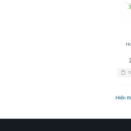
Ho
T
Hiển th