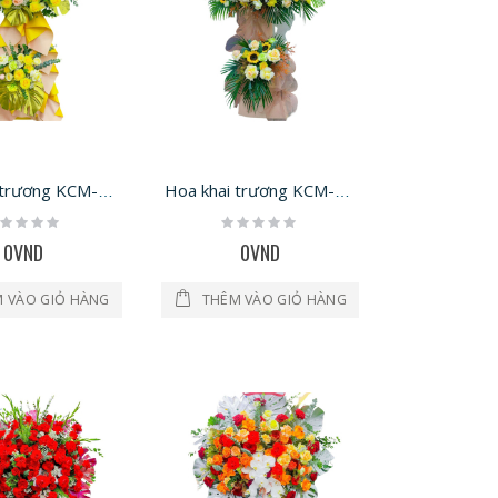
Hoa lan hồ điệp LHD-1672
Hoa cắm bình HBI-12120
Hoa khai trương KCM-1262
Hoa khai trương KCM-1260
ting:
Rating:
%
0%
0VND
0VND
Hoa lan hồ điệp LHD-1240
 VÀO GIỎ HÀNG
THÊM VÀO GIỎ HÀNG