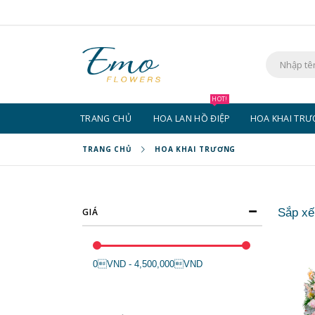
Chuyển
đến
nội
dung
Tìm
kiếm
HOT!
TRANG CHỦ
HOA LAN HỒ ĐIỆP
HOA KHAI TR
TRANG CHỦ
HOA KHAI TRƯƠNG
GIÁ
Sắp xế
0VND - 4,500,000VND