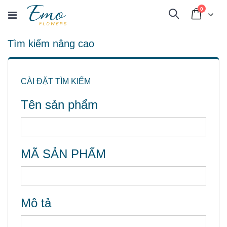
sản
0
Cart
Tìm
phẩm
kiếm
Tìm kiếm nâng cao
CÀI ĐẶT TÌM KIẾM
Tên sản phẩm
MÃ SẢN PHẨM
Mô tả