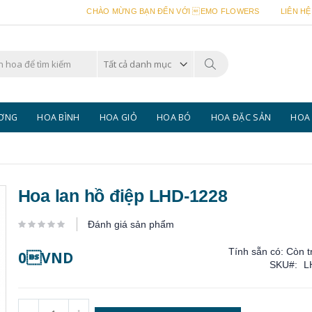
CHÀO MỪNG BẠN ĐẾN VỚI EMO FLOWERS
LIÊN HỆ
Tìm
kiếm
ƯƠNG
HOA BÌNH
HOA GIỎ
HOA BÓ
HOA ĐẶC SẢN
HOA 
Hoa lan hồ điệp LHD-1228
Đánh giá sản phẩm
Tính sẵn có:
Còn t
0VND
SKU
L