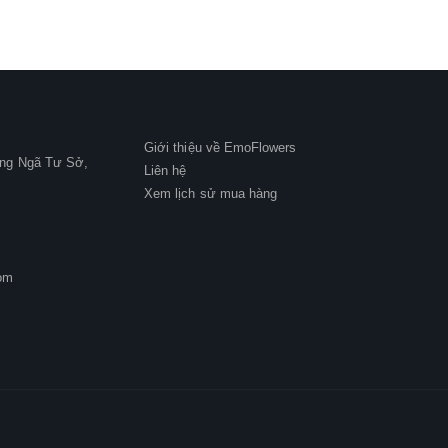
Giới thiệu về EmoFlowers
ờng Ngã Tư Sở,
Liên hệ
Xem lịch sử mua hàng
om