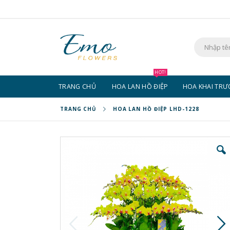
Chuyển
đến
nội
dung
Tìm
kiếm
HOT!
TRANG CHỦ
HOA LAN HỒ ĐIỆP
HOA KHAI TR
TRANG CHỦ
HOA LAN HỒ ĐIỆP LHD-1228
Chuyển
đến
phần
đầu
của
thư
viện
hình