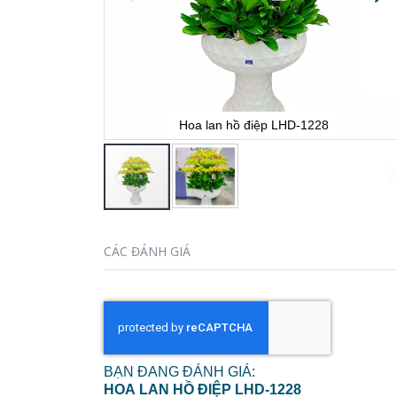
ảnh
Hoa lan hồ điệp LHD-1228
Chuyển
đến
CÁC ĐÁNH GIÁ
phần
đầu
của
thư
viện
hình
BẠN ĐANG ĐÁNH GIÁ:
ảnh
HOA LAN HỒ ĐIỆP LHD-1228