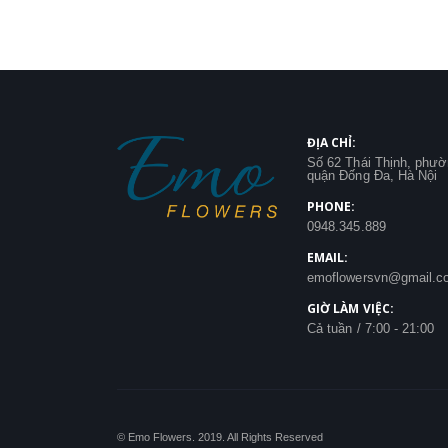
ĐỊA CHỈ:
Số 62 Thái Thịnh, phư
quận Đống Đa, Hà Nội
PHONE:
0948.345.889
EMAIL:
emoflowersvn@gmail.c
GIỜ LÀM VIỆC:
Cả tuần / 7:00 - 21:00
© Emo Flowers. 2019. All Rights Reserved