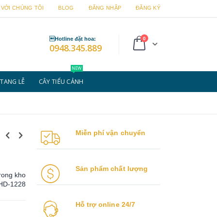
 VỚI CHÚNG TÔI
BLOG
ĐĂNG NHẬP
ĐĂNG KÝ
sản
Hotline đặt hoa:
0
Cart
0948.345.889
phẩm
NEW
TANG LỄ
CÂY TIỂU CẢNH
Miễn phí vận chuyển
Sản phẩm chất lượng
rong kho
HD-1228
Hỗ trợ online 24/7