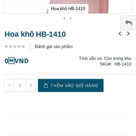
Hoa khô HB-1410
Chuyển
Hoa khô HB-1410
đến
phần
Đánh giá sản phẩm
đầu
của
Tính sẵn có:
Còn trong kho
0VND
thư
SKU
HB-1410
viện
hình
ảnh
THÊM VÀO GIỎ HÀNG