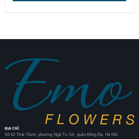
ĐỊA CHỈ:
Số 62 Thái Thịnh, phường Ngã Tư Sở, quận Đống Đa, Hà Nội